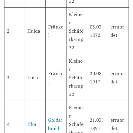
32
Kleine
r
Fränke
03.03.
ermor
2
Hulda
Schäfe
l
1872
det
rkamp
32
Kleine
r
Fränke
20.08.
ermor
3
Lotte
Schäfe
l
1917
det
rkamp
32
Kleine
r
Goldsc
21.03.
ermor
4
Itka
Schäfe
hmidt
1891
det
rkamp