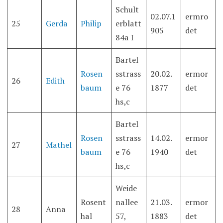
Schult
02.07.1
ermro
25
Gerda
Philip
erblatt
905
det
84a I
Bartel
Rosen
sstrass
20.02.
ermor
26
Edith
baum
e 76
1877
det
hs,c
Bartel
Rosen
sstrass
14.02.
ermor
27
Mathel
baum
e 76
1940
det
hs,c
Weide
Rosent
nallee
21.03.
ermor
28
Anna
hal
57,
1883
det