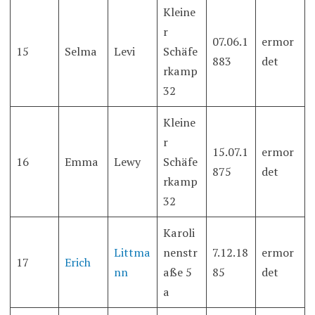
Kleine
r
07.06.1
ermor
15
Selma
Levi
Schäfe
883
det
rkamp
32
Kleine
r
15.07.1
ermor
16
Emma
Lewy
Schäfe
875
det
rkamp
32
Karoli
Littma
nenstr
7.12.18
ermor
17
Erich
nn
aße 5
85
det
a