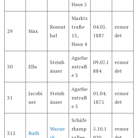
Haus 5
Markts
Rosent
traße
04.05.
ermor
29
Max
hal
13,
1887
det
Haus 4
Agathe
Steinh
09.07.1
ermor
30
Ella
nstraß
äuser
884
det
e 3
Agathe
Jacobi
Steinh
01.04.
ermor
31
nstraß
ner
äuser
1875
det
e 3
Schäfe
Warne
rkamp
5.10.1
ermor
312
Ruth
ck
sallee
920
det