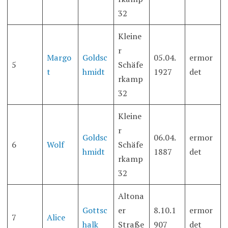
32
Kleine
r
Margo
Goldsc
05.04.
ermor
5
Schäfe
t
hmidt
1927
det
rkamp
32
Kleine
r
Goldsc
06.04.
ermor
6
Wolf
Schäfe
hmidt
1887
det
rkamp
32
Altona
Gottsc
er
8.10.1
ermor
7
Alice
halk
Straße
907
det