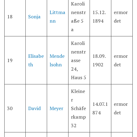
Karoli
Littma
nenstr
15.12.
ermor
18
Sonja
nn
aße 5
1894
det
a
Karoli
nenstr
Elisabe
Mende
18.09.
ermor
19
asse
th
lsohn
1902
det
24,
Haus 5
Kleine
r
14.07.1
ermor
30
David
Meyer
Schäfe
874
det
rkamp
32