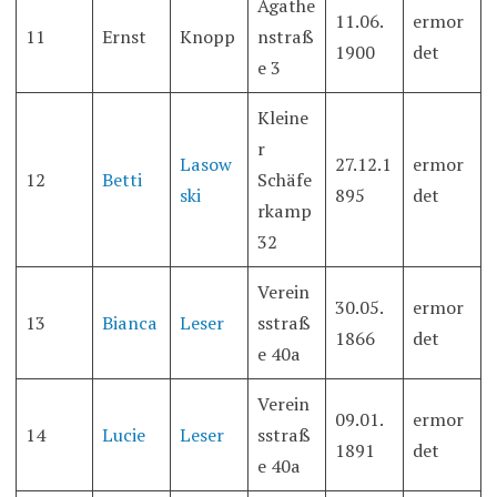
Agathe
11.06.
ermor
11
Ernst
Knopp
nstraß
1900
det
e 3
Kleine
r
Lasow
27.12.1
ermor
12
Betti
Schäfe
ski
895
det
rkamp
32
Verein
30.05.
ermor
13
Bianca
Leser
sstraß
1866
det
e 40a
Verein
09.01.
ermor
14
Lucie
Leser
sstraß
1891
det
e 40a