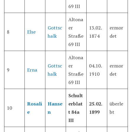
69 III
Altona
Gottsc
er
13.02.
ermor
8
Else
halk
Straße
1874
det
69 III
Altona
Gottsc
er
04.10.
ermor
9
Erna
halk
Straße
1910
det
69 III
Schult
Rosali
Hanse
erblat
25.02.
überle
10
e
n
t 84a
1899
bt
III