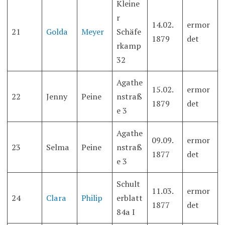
Kleine
r
14.02.
ermor
21
Golda
Meyer
Schäfe
1879
det
rkamp
32
Agathe
15.02.
ermor
22
Jenny
Peine
nstraß
1879
det
e 3
Agathe
09.09.
ermor
23
Selma
Peine
nstraß
1877
det
e 3
Schult
11.03.
ermor
24
Clara
Philip
erblatt
1877
det
84a I