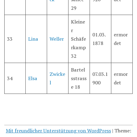
29
Kleine
r
01.03.
ermor
33
Lina
Weller
Schäfe
1878
det
rkamp
32
Bartel
Zwicke
07.03.1
ermor
34
Elsa
sstrass
l
900
det
e 18
Mit freundlicher Unterstützung von WordPress
|
Theme: