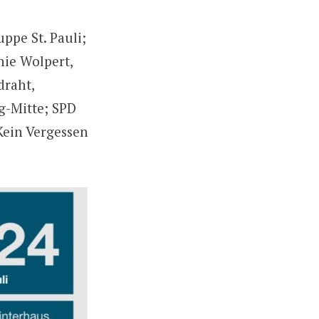
ppe St. Pauli;
nie Wolpert,
draht,
g-Mitte; SPD
 Kein Vergessen