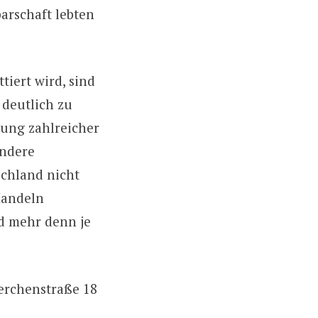
barschaft lebten
tiert wird, sind
deutlich zu
dung zahlreicher
andere
chland nicht
Handeln
d mehr denn je
Lerchenstraße 18