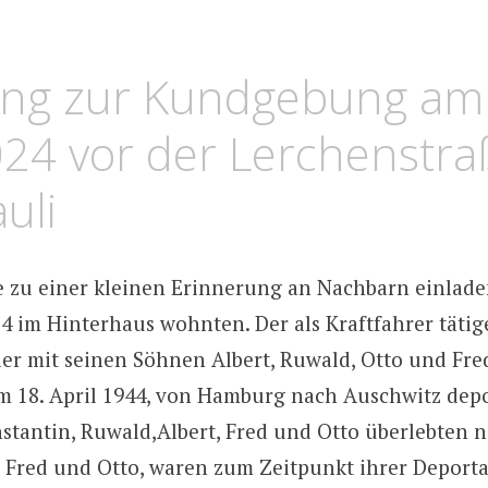
OLGER
RTUS
ung zur Kundgebung am
024 vor der Lerchenstra
auli
 zu einer kleinen Erinnerung an Nachbarn einladen
4 im Hinterhaus wohnten. Der als Kraftfahrer tätig
ier mit seinen Söhnen Albert, Ruwald, Otto und Fre
am 18. April 1944, von Hamburg nach Auschwitz depor
nstantin, Ruwald,Albert, Fred und Otto überlebten n
 Fred und Otto, waren zum Zeitpunkt ihrer Deporta