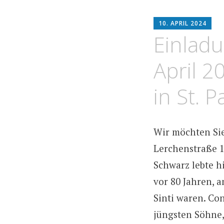
H
10. APRIL 2024
A
Einlad
April 2
in St. P
Wir möchten Sie
Lerchenstraße 1
Schwarz lebte h
vor 80 Jahren, 
Sinti waren. Co
jüngsten Söhne,