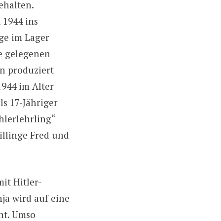
ehalten.
 1944 ins
ge im Lager
e gelegenen
n produziert
1944 im Alter
ls 17-Jähriger
hlerlehrling“
illinge Fred und
it Hitler-
ja wird auf eine
nnt. Umso