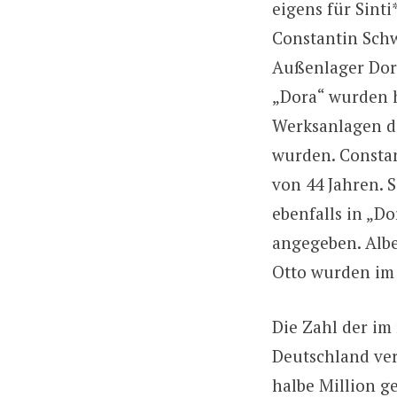
eigens für Sint
Constantin Sch
Außenlager Dora
„Dora“ wurden h
Werksanlagen de
wurden. Constan
von 44 Jahren. S
ebenfalls in „D
angegeben. Albe
Otto wurden im 
Die Zahl der im 
Deutschland ver
halbe Million g