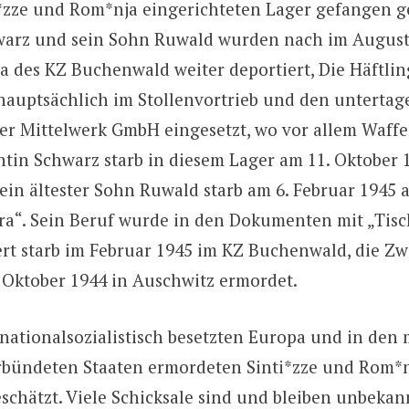
i*zze und Rom*nja eingerichteten Lager gefangen g
warz und sein Sohn Ruwald wurden nach im August
 des KZ Buchenwald weiter deportiert, Die Häftlin
auptsächlich im Stollenvortrieb und den untertag
r Mittelwerk GmbH eingesetzt, wo vor allem Waffe
tin Schwarz starb in diesem Lager am 11. Oktober 
ein ältester Sohn Ruwald starb am 6. Februar 1945 a
ora“. Sein Beruf wurde in den Dokumenten mit „Tisc
rt starb im Februar 1945 im KZ Buchenwald, die Zw
Oktober 1944 in Auschwitz ermordet.
nationalsozialistisch besetzten Europa und in den m
bündeten Staaten ermordeten Sinti*zze und Rom*n
eschätzt. Viele Schicksale sind und bleiben unbeka