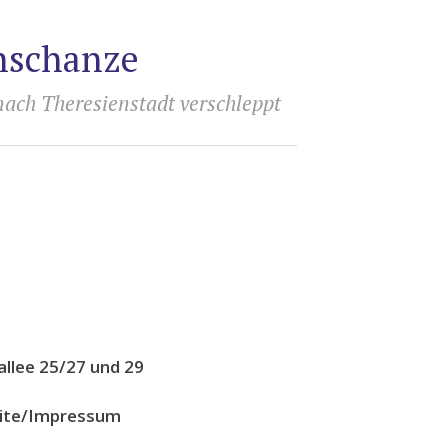
rnschanze
nach Theresienstadt verschleppt
llee 25/27 und 29
eite/Impressum