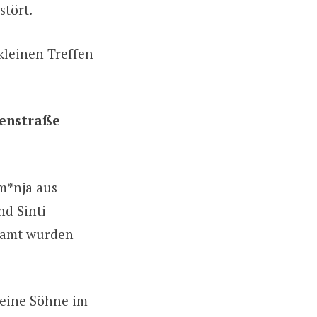
stört.
kleinen Treffen
henstraße
om*nja aus
d Sinti
esamt wurden
seine Söhne im