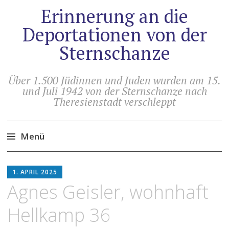
Erinnerung an die
Deportationen von der
Sternschanze
Über 1.500 Jüdinnen und Juden wurden am 15.
und Juli 1942 von der Sternschanze nach
Theresienstadt verschleppt
Menü
Zum
HOLGER
Inhalt
1. APRIL 2025
ARTUS
springen
Agnes Geisler, wohnhaft
Hellkamp 36