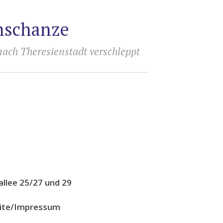
rnschanze
nach Theresienstadt verschleppt
llee 25/27 und 29
eite/Impressum