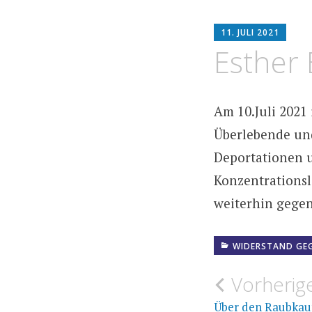
HO
11. JULI 2021
AR
Esther 
Am 10.Juli 2021
Überlebende und
Deportationen 
Konzentrationsl
weiterhin gegen
WIDERSTAND GEG
Beitrags
Vorherige
Über den Raubkau