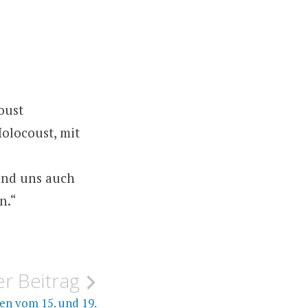
oust
olocoust, mit
 und uns auch
n.“
r Beitrag
en vom 15. und 19.