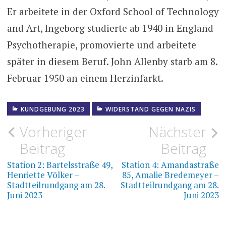
Er arbeitete in der Oxford School of Technology
and Art, Ingeborg studierte ab 1940 in England
Psychotherapie, promovierte und arbeitete
später in diesem Beruf. John Allenby starb am 8.
Februar 1950 an einem Herzinfarkt.
KUNDGEBUNG 2023
WIDERSTAND GEGEN NAZIS
RUNDGANG
28. JUNI
Beitragsnavigation
Vorheriger
Nächster
2023
Beitrag
Beitrag
Station 2: Bartelsstraße 49,
Station 4: Amandastraße
Henriette Völker –
85, Amalie Bredemeyer –
Stadtteilrundgang am 28.
Stadtteilrundgang am 28.
Juni 2023
Juni 2023