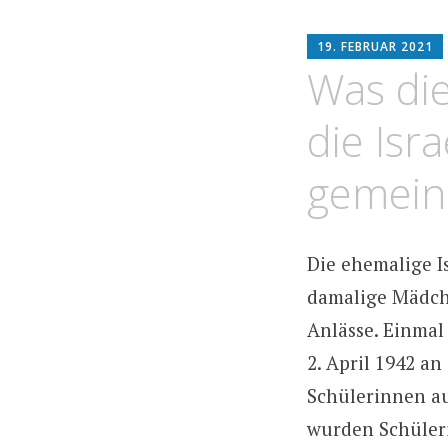
19. FEBRUAR 2021
Was di
die Isr
gemein
Die ehemalige I
damalige Mädch
Anlässe. Einmal
2. April 1942 a
Schülerinnen au
wurden Schüleri