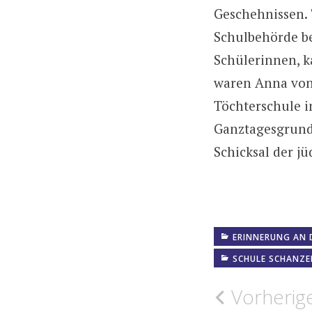
Geschehnissen. 
Schulbehörde b
Schülerinnen, k
waren Anna von V
Töchterschule i
Ganztagesgrund
Schicksal der jü
ERINNERUNG AN D
SCHULE SCHANZE
Beitrags
Vorherige