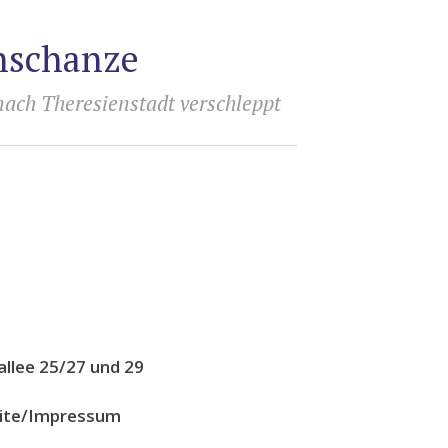
rnschanze
nach Theresienstadt verschleppt
llee 25/27 und 29
eite/Impressum