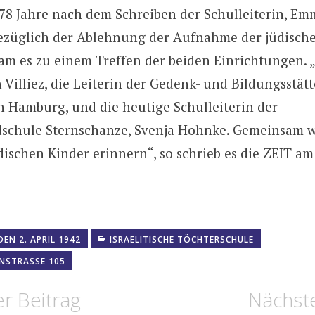
78 Jahre nach dem Schreiben der Schulleiterin, Em
ezüglich der Ablehnung der Aufnahme der jüdisch
am es zu einem Treffen der beiden Einrichtungen. „
illiez, die Leiterin der Gedenk- und Bildungsstätte
n Hamburg, und die heutige Schulleiterin der
schule Sternschanze, Svenja Hohnke. Gemeinsam wo
dischen Kinder erinnern“, so schrieb es die ZEIT am
EN 2. APRIL 1942
ISRAELITISCHE TÖCHTERSCHULE
NSTRASSE 105
navigation
r Beitrag
Nächste