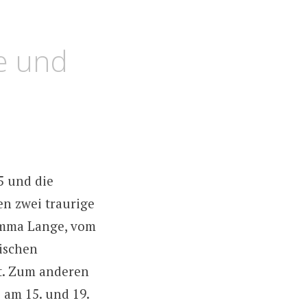
e und
5 und die
n zwei traurige
 Emma Lange, vom
dischen
nt. Zum anderen
 am 15. und 19.