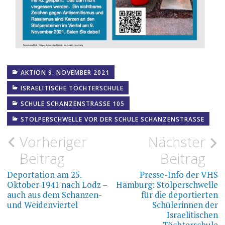
AKTION 9. NOVEMBER 2021
ISRAELITISCHE TÖCHTERSCHULE
SCHULE SCHANZENSTRASSE 105
STOLPERSCHWELLE VOR DER SCHULE SCHANZENSTRASSE
Beitragsnavigation
Vorheriger
Nächster
Beitrag
Beitrag
Deportation am 25.
Presse-Info der VHS
Oktober 1941 nach Lodz –
Hamburg: Stolperschwelle
auch aus dem Schanzen-
für die deportierten
und Weidenviertel
Schülerinnen der
Israelitischen
Töchterschule