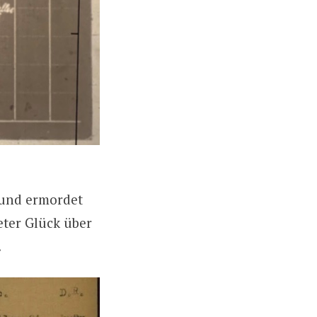
t und ermordet
ter Glück über
.