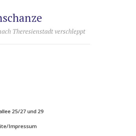
rnschanze
nach Theresienstadt verschleppt
llee 25/27 und 29
eite/Impressum