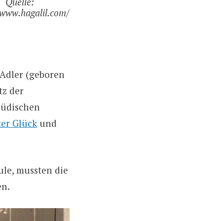
Quelle:
/www.hagalil.com/
 Adler (geboren
tz der
 jüdischen
ter Glück
und
ule, mussten die
en.