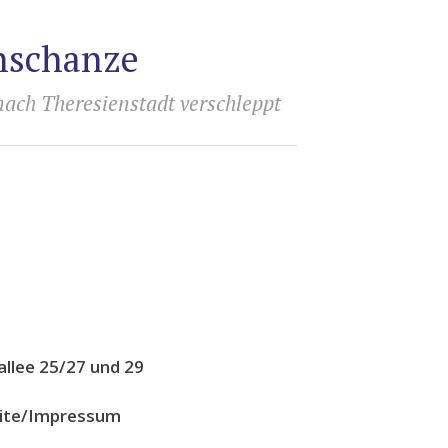
rnschanze
nach Theresienstadt verschleppt
llee 25/27 und 29
eite/Impressum