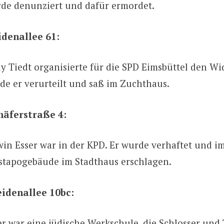
de denunziert und dafür ermordet.
denallee 61:
ly Tiedt organisierte für die SPD Eimsbüttel den Wi
de er verurteilt und saß im Zuchthaus.
häferstraße 4:
win Esser war in der KPD. Er wurde verhaftet und i
stapogebäude im Stadthaus erschlagen.
idenallee 10bc:
er war eine jüdische Werkschule, die Schlosser und T