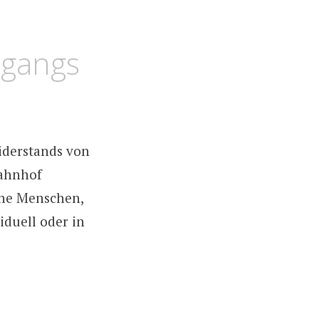
dgangs
Widerstands von
ahnhof
lne Menschen,
iduell oder in