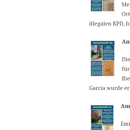
Men
Ort
illegalen KPD, 
Am
Die
für
fli
Garcia wurde e
Am
Emi