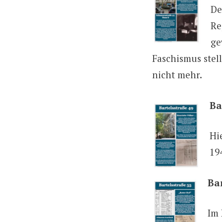
De
Re
ge
Faschismus stell
nicht mehr.
Ba
Hi
19
Ba
Im 