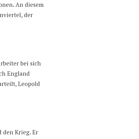
onen. An diesem
nviertel, der
beiter bei sich
ach England
rteilt, Leopold
d den Krieg. Er