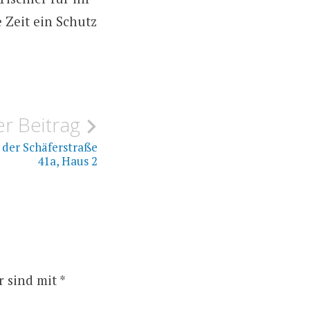
e Zeit ein Schutz
r Beitrag
n der Schäferstraße
41a, Haus 2
r sind mit
*