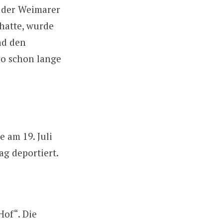
n der Weimarer
 hatte, wurde
nd den
üro schon lange
e am 19. Juli
ag deportiert.
Hof“. Die