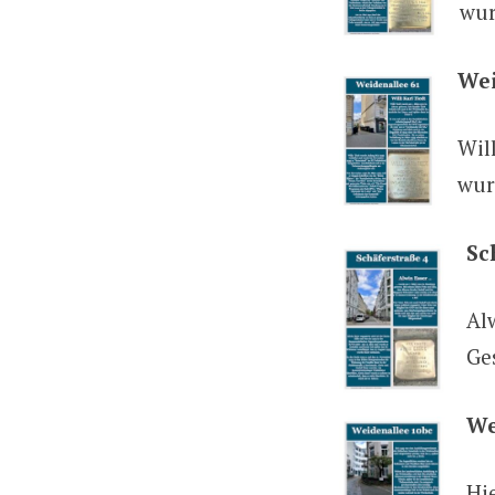
wur
Wei
Wil
wur
Sc
Al
Ge
We
Hi