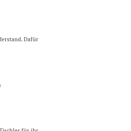
derstand. Dafür
m
ischler für ihr