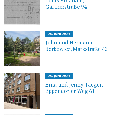
Louis Abraham,
Gärtnerstraße 94
26. JUNI 2026
John und Hermann
Borkowicz, Markstraße 43
25. JUNI 2026
Erna und Jenny Taeger,
Eppendorfer Weg 61